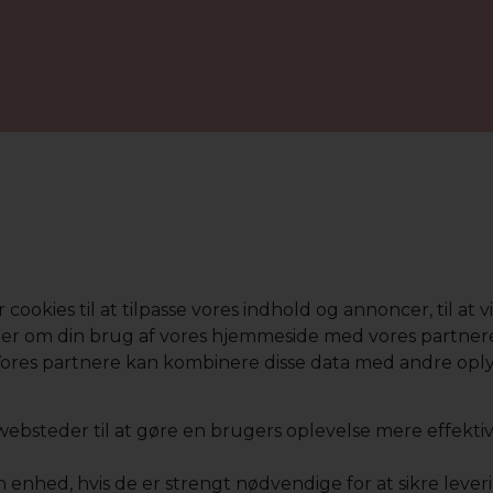
kies til at tilpasse vores indhold og annoncer, til at vise
inger om din brug af vores hjemmeside med vores partnere
res partnere kan kombinere disse data med andre oplys
websteder til at gøre en brugers oplevelse mere effektiv
n enhed, hvis de er strengt nødvendige for at sikre leve