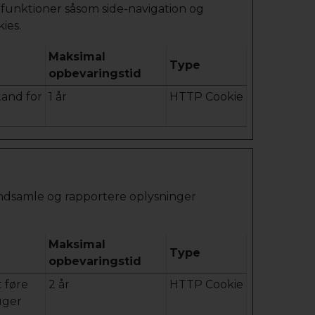
unktioner såsom side-navigation og
ies.
Maksimal
Type
opbevaringstid
and for
1 år
HTTP Cookie
 indsamle og rapportere oplysninger
Maksimal
Type
opbevaringstid
t føre
2 år
HTTP Cookie
uger