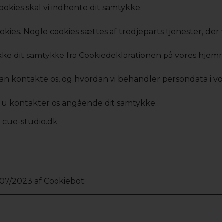
okies skal vi indhente dit samtykke.
ies. Nogle cookies sættes af tredjeparts tjenester, der v
ække dit samtykke fra Cookiedeklarationen på vores hjem
n kontakte os, og hvordan vi behandler persondata i vore
 du kontakter os angående dit samtykke.
 cue-studio.dk
/07/2023 af
Cookiebot
: