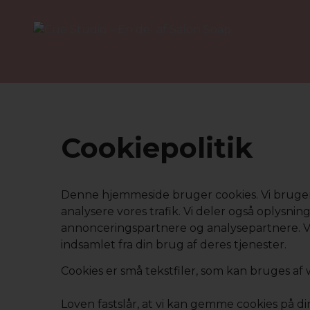
Hop
til
indhold
Cookiepolitik
Denne hjemmeside bruger cookies. Vi bruger coo
analysere vores trafik. Vi deler også oplysn
annonceringspartnere og analysepartnere. Vo
indsamlet fra din brug af deres tjenester.
Cookies er små tekstfiler, som kan bruges af 
Loven fastslår, at vi kan gemme cookies på di