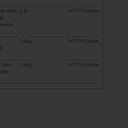
mle data
2 år
HTTP Cookie
gt
eneste
1 dag
HTTP Cookie
il
t føre
1 dag
HTTP Cookie
uger