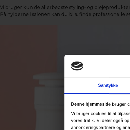
Vi bruger kun de allerbedste styling- og plejeprodukter
På hylderne i salonen kan du bl.a. finde professionelle ser
Samtykke
Denne hjemmeside bruger c
Vi bruger cookies til at tilpas
vores trafik. Vi deler også 
annonceringspartnere og anal