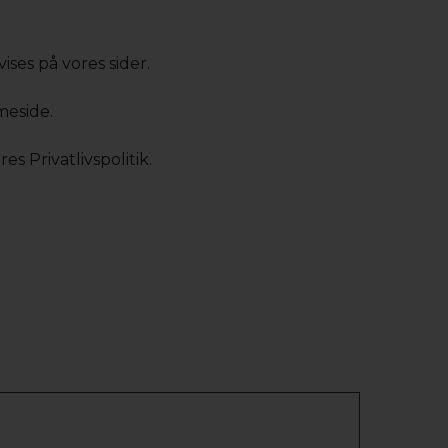
ises på vores sider.
meside.
s Privatlivspolitik.